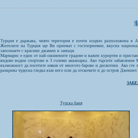
Турция е държава, чиято територия е почти изцяло разположена в 
Жителите на Турция ще Ви приемат с гостоприемие, вкусна националн
запознаете с красиви джамии и замъци.
Мармарис е един от най-оживените градове и важен курортен и пристан
видове водни спортове и 3 големи аквапарка. Ако търсите забавление 
възможност да посетите някои от многото барове и дискотеки. Ако сте 
разкрива чудесна гледка към него или да отскочите и до остров Дженнет.
ЗАБ
Турска баня