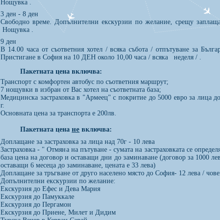
Нощувка .
3 ден - 8 ден
Свободно време. Допълнителни екскурзии по желание, срещу заплаща
Нощувка .
9 ден
В 14.00 часа от съответния хотел / всяка събота / отпътуване за Бълга
Пристигане в София на 10 ДЕН около 10,00 часа / всяка неделя / .
Пакетната цена включва:
Транспорт с комфортен автобус по съответния маршрут;
7 нощувки в избран от Вас хотел на съответната база;
Медицинска застраховка в "Армеец" с покритие до 5000 евро за лица д
г.
Основната цена за транспорта е 200лв.
не
Пакетната цена
включва:
Доплащане за застраховка за лица над 70г - 10 лева
Застраховка - " Отмяна на пътуване - сумата на застраховката се определ
база цена на договор и оставащи дни до заминаване (договор за 1000 ле
оставащи 6 месеца до заминаване, цената е 33 лева)
Доплащане за тръгване от друго населено място до София- 12 лева / чове
Допълнителни екскурзии по желание:
Екскурзия до Ефес и Дева Мария
Екскурзия до Памуккале
Екскурзия до Пергамон
Екскурзия до Приене, Милет и Дидим