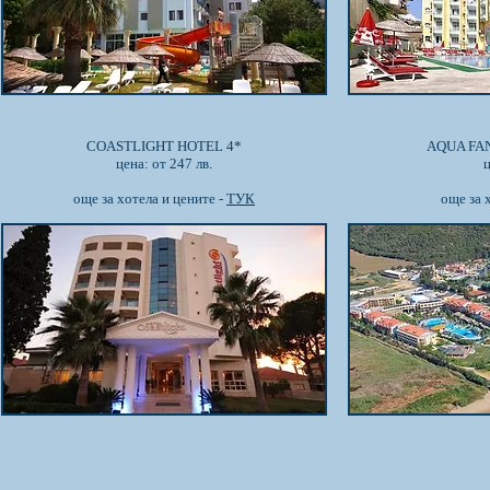
COASTLIGHT HOTEL 4*
AQUA FAN
цена: от 247 лв.
ц
още за хотела и цените -
ТУК
още за 