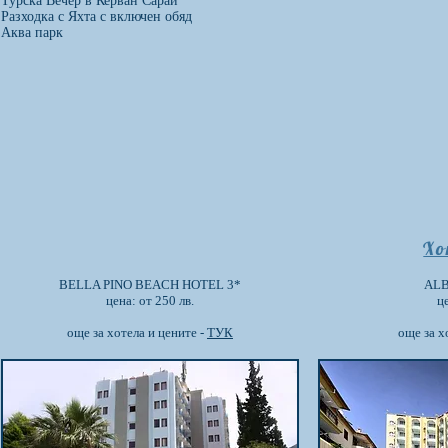
Турска Вечер в Керван Сарай
Разходка с Яхта с включен обяд
Аква парк
Хо
BELLA PINO BEACH HOTEL 3*
ALB
цена: от 250 лв.
це
още за хотела и цените -
ТУК
още за х