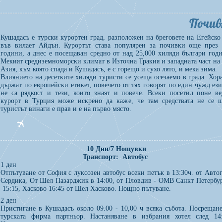
Почив
Кушадасъ е турски курортен град, разположен на бреговете на Егейско
във вилает Айдън. Курортът става популярен за почивки още през 
години, а днес е посещаван средно от над 25,000 хиляди българи год
Мекият средиземноморски климат в Източна Тракия и западната част на
Азия, към която спада и Кушадасъ, е с горещо и сухо лято, и мека зима.
Влиянието на десетките хиляди туристи се усеща осезаемо в града. Хора
държат по европейски етикет, повечето от тях говорят по един чужд ези
не са рядкост и тези, които знаят и повече. Всеки посетил поне в
курорт в Турция може искрено да каже, че там средствата не се щ
туристът винаги е прав и е на първо място.
10 Дни/7 Нощувки
Транспорт: Автобус
1 ден
Отпътуване от София с луксозен автобус всеки петък в 13:30ч. от Авто
Сердика, От Шел Пазарджик в 14:00, от Пловдив - ОМВ Санкт Петербур
15:15, Хасково 16:45 от Шел Хасково. Нощно пътуване.
2 ден
Пристигане в Кушадасъ около 09.00 - 10,00 ч всяка събота. Посрещане
турската фирма партньор. Настаняване в избрания хотел след 14: