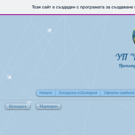
Този сайт е създаден с програмата за създаване
УП "
Пропъту
Начало
Екскурзии в България
Оферти чужбина
Кушадасъ
Мармарис