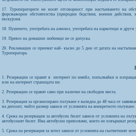
17. Туроператорите не носят отговорност при настъпването на обс
форсмажорни обстоятелства (природни бедствия, военни действия, м
екскурзия.
18. Пушенето, употребата на алкохол, употребата на наркотици и други
19. Превоз на домашни любимци не се допуска.
20. Рекламации се приемат най- късно до 5 дни от датата на настъпва
Туроператора.
1. Резервации се правят в интернет по имейл, попълвайки и изпраща
или на интернет страницата ни .
2. Резервации се правят само при наличие на свободни места.
3. Резервация за организирано пътуване е валидна до 48 часа от заявяв
на депозит, чийто размер зависи от условията на конкретното пътуване.
4. Срока на резервация за автобусен билет зависи от условията на път
автобусният билет. Има автобусни превозвачи, които не извършват резе
5. Срока на резервация за хотел зависи от условията на съответният хо