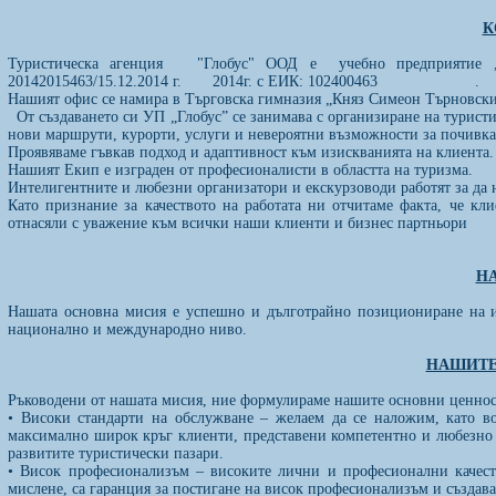
К
Туристическа агенция "Глобус" ООД е учебно предприятие 
20142015463/15.12.2014 г. 2014г. с ЕИК: 102400463 .
Нашият офис се намира в Търговска гимназия „Княз Симеон Търновски“
От създаването си УП „Глобус” се занимава с организиране на туристи
нови маршрути, курорти, услуги и невероятни възможности за почивка
Проявяваме гъвкав подход и адаптивност към изискванията на клиента.
Нашият Екип е изграден от професионалисти в областта на туризма.
Интелигентните и любезни организатори и екскурзоводи работят за да
Като признание за качеството на работата ни отчитаме факта, че кл
отнасяли с уважение към всички наши клиенти и бизнес партньори
Н
Нашата основна мисия е успешно и дълготрайно позициониране на и
национално и международно ниво.
НАШИТЕ
Ръководени от нашата мисия, ние формулираме нашите основни ценнос
• Високи стандарти на обслужване – желаем да се наложим, като во
максимално широк кръг клиенти, представени компетентно и любезно 
развитите туристически пазари.
• Висок професионализъм – високите лични и професионални качест
мислене, са гаранция за постигане на висок професионализъм и създава