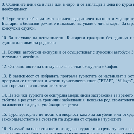
8. Обявените цени са в лева или в евро, и се заплащат в лева по курс
необходимост.
9. Туристите трябва да имат валиден задграничен паспорт и медицинск
България в безвизов режим е възможно пътуване с лична карта. За стр
консулски служби.
10. За пътуване на непълнолетни Български граждани без единият и
единия или двамата родители.
11. Всички автобусни екскурзии се осъществяват с луксозни автобуси
пътуване в чужбина.
12. Основно място на отпътуване за всички екскурзии е София.
13. В зависимост от избраната програма туристите се настаняват в хот
програми се използват и хотели туристическа класа ("ETAP", "Villages"
категорията на използваните хотели.
14. На всички туристи се осигурява медицинска застраховка за времето
събитие в резултат на хронични заболявания, всякакъв род стоматологи
на алкохол или други упойващи вещества.
15. Туроператорите не носят отговорност както за загубени или откра
законодателството на съответната държава от страна на туристите.
16. В случай на нанесени щети от отделен турист или група туристи на 
за деянието си. Евентуалните щети се компенсират веднага от извършит