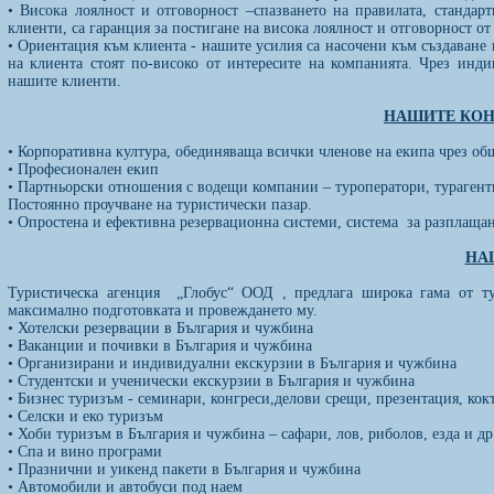
• Висока лоялност и отговорност –спазването на правилата, станда
клиенти, са гаранция за постигане на висока лоялност и отговорност о
• Ориентация към клиента - нашите усилия са насочени към създаване 
на клиента стоят по-високо от интересите на компанията. Чрез инд
нашите клиенти.
НАШИТЕ КОН
• Корпоративна култура, обединяваща всички членове на екипа чрез о
• Професионален екип
• Партньорски отношения с водещи компании – туроператори, турагенти
Постоянно проучване на туристически пазар.
• Опростена и ефективна резервационна системи, система за разплаща
НА
Туристическа агенция „Глобус“ ООД , предлага широка гама от ту
максимално подготовката и провеждането му.
• Хотелски резервации в България и чужбина
• Ваканции и почивки в България и чужбина
• Организирани и индивидуални екскурзии в България и чужбина
• Студентски и ученически екскурзии в България и чужбина
• Бизнес туризъм - семинари, конгреси,делови срещи, презентация, к
• Селски и еко туризъм
• Хоби туризъм в България и чужбина – сафари, лов, риболов, езда и др
• Спа и вино програми
• Празнични и уикенд пакети в България и чужбина
• Автомобили и автобуси под наем