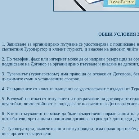
ОБЩИ УСЛОВИЯ З
1. Записване за организирано пътуване се удостоверява с подписване
съответния Туроператор и клиент (турист), и внасяне на депозит, чийто
2. По телефон, факс или интернет може да се направи резервация за орг
подписване на Договор за организирано пътуване и внасяне на депозит,
3. Турагентът (туроператорът) има право да се откаже от Договора, бе
дължимите суми в установените срокове.
4. Извършените от клиента плащания се удостоверяват с издаден от Тур
5. В случай на отказ от пътуването и прекратяване на договора от стра
неустойки, чиято стойност се определя от посочените в Договора услов
6. Когато пътуването не може да бъде осъществено поради липса на д
потребители, чрез лицата подписали договора в срок до 7 дни преди дат
7. Туроператорът, включително и екскурзоводът, има право при необхо
не я променят съществено.